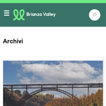
Brianza Valley
Archivi
Itinerari
Luoghi nella natura
Luoghi da conoscere
Come raggiungerci
Eventi