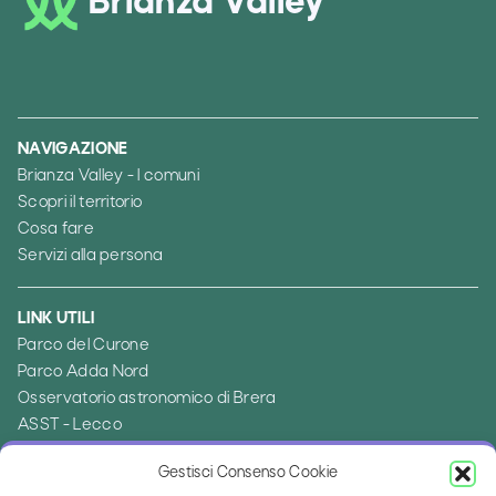
Brianza Valley
NAVIGAZIONE
Brianza Valley - I comuni
Scopri il territorio
Cosa fare
Servizi alla persona
LINK UTILI
Parco del Curone
Parco Adda Nord
Osservatorio astronomico di Brera
ASST - Lecco
Ambito distrettuale di Merate
Gestisci Consenso Cookie
Provincia di Lecco