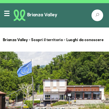
Brianza Valley
Brianza Valley
>
Scopri il territorio
>
Luoghi da conoscere
Itinerari
Luoghi nella natura
Luoghi da conoscere
Come raggiungerci
Eventi