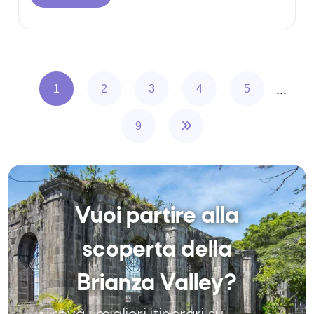
1
2
3
4
5
...
9
Vuoi partire alla
scoperta della
Brianza Valley?