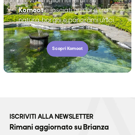
Trova i migliori itinerari su
Komoot
e lasciati guidare tra
natura, borghi e panorami unici.
Scopri Komoot
ISCRIVITI ALLA NEWSLETTER
Rimani aggiornato su Brianza