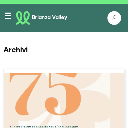
Brianza Valley
Archivi
Itinerari
Luoghi nella natura
Luoghi da conoscere
Come raggiungerci
Eventi