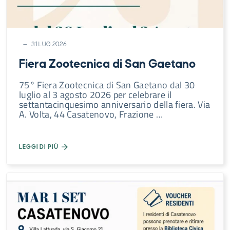
Novità
Natura
Cultura
31 LUG 2026
Shopping
Fiera Zootecnica di San Gaetano
Gusto
75° Fiera Zootecnica di San Gaetano dal 30
luglio al 3 agosto 2026 per celebrare il
settantacinquesimo anniversario della fiera. Via
A. Volta, 44 Casatenovo, Frazione …
LEGGI DI PIÙ