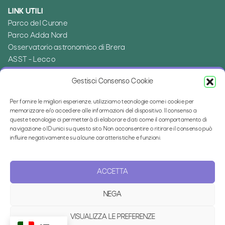
LINK UTILI
Parco del Curone
Parco Adda Nord
Osservatorio astronomico di Brera
ASST - Lecco
Ambito distrettuale di Merate
Gestisci Consenso Cookie
Provincia di Lecco
Per fornire le migliori esperienze, utilizziamo tecnologie come i cookie per
memorizzare e/o accedere alle informazioni del dispositivo. Il consenso a
TRASPARENZA
queste tecnologie ci permetterà di elaborare dati come il comportamento di
Privacy policy
navigazione o ID unici su questo sito. Non acconsentire o ritirare il consenso può
Cookie policy
influire negativamente su alcune caratteristiche e funzioni.
Dichiarazione di accessibilità
Feedback accessibilità
ACCETTA
NEGA
Area riservata
Credits
VISUALIZZA LE PREFERENZE