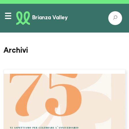
Brianza Valley
Archivi
Itinerari
Luoghi nella natura
Luoghi da conoscere
Come raggiungerci
Eventi