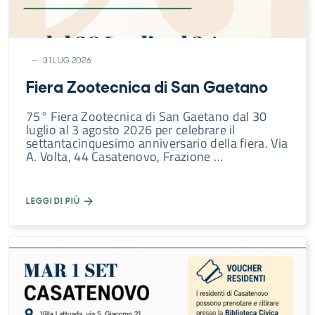
Novità
Natura
Cultura
31 LUG 2026
Shopping
Fiera Zootecnica di San Gaetano
Gusto
75° Fiera Zootecnica di San Gaetano dal 30
luglio al 3 agosto 2026 per celebrare il
settantacinquesimo anniversario della fiera. Via
A. Volta, 44 Casatenovo, Frazione …
LEGGI DI PIÙ