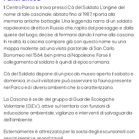
Il Centro Parco si trova presso Cà del Soldato. L'origine del
nome di tale cascinale, abitato fino al 1987, riporta alla
memoria antiche battaglie. Una leggenda narra di un soldato
napoleonico diretto in Russia che, rapito dal paesaggio e dalla
quiete del luogo, decise di fermarsi dando il nome alla cascina.
In realtà, la cascina compare già con questo nome su una
mappa risalente ad una visita pastorale di San Carlo
Borromeo nel 1564, ben prima di Napoleone. Forse il
collegamento al soldato è quindi di epoca romana.
Cà del Soldato dispone di un piccolo museo aperto il sabato e
domenica, in cui il visitatore può osservare la fauna presente
nel Parco ed i diversi ambienti che lo caratterizzano.
La Cascina è sede del gruppo di Guardie Ecologiche
Volontarie (G.E.V.), attive sul territorio con funzioni di
educazione ambientale, vigilanza e interventi di salvaguardia
dell'ambiente.
Esternamente è attrezzata per la sosta degli escursionisti con
servizi igienici e grandi tavoli.