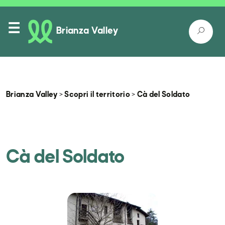
Brianza Valley
Brianza Valley
>
Scopri il territorio
>
Cà del Soldato
Itinerari
Luoghi nella natura
Cà del Soldato
Luoghi da conoscere
Come raggiungerci
Eventi