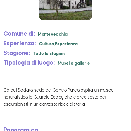
Novità
Natura
Cultura
Comune di:
Shopping
Montevecchia
Esperienza:
Gusto
Cultura
,
Esperienza
Stagione:
Tutte le stagioni
Tipologia di luogo:
Musei e gallerie
Cà del Soldato, sede del Centro Parco, ospita un museo
naturalistico, le Guardie Ecologiche e aree sosta per
escursionisti, in un contesto ricco di storia.
Panoramica