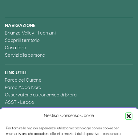
NAVIGAZIONE
Brianza Valley - I comuni
Scopri il territorio
Cosa fare
Servizi alla persona
LINK UTILI
Parco del Curone
Parco Adda Nord
Osservatorio astronomico di Brera
ASST - Lecco
Ambito distrettuale di Merate
Gestisci Consenso Cookie
Provincia di Lecco
Per fornire le migliori esperienze, utilizziamo tecnologie come i cookie per
memorizzare e/o accedere alle informazioni del dispositivo. Il consenso a
TRASPARENZA