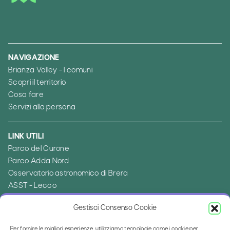
NAVIGAZIONE
Brianza Valley - I comuni
Scopri il territorio
Cosa fare
Servizi alla persona
LINK UTILI
Parco del Curone
Parco Adda Nord
Osservatorio astronomico di Brera
ASST - Lecco
Ambito distrettuale di Merate
Gestisci Consenso Cookie
Provincia di Lecco
Per fornire le migliori esperienze, utilizziamo tecnologie come i cookie per