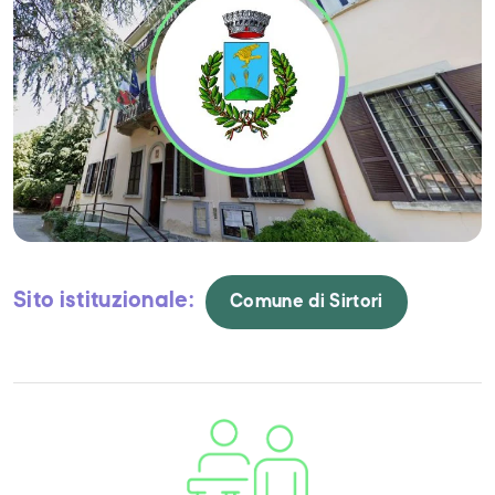
Novità
Natura
Cultura
Shopping
Gusto
Sito istituzionale:
Comune di Sirtori