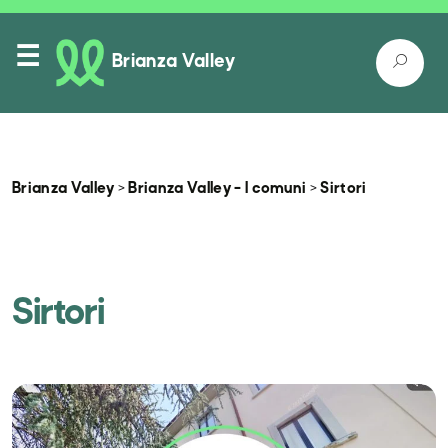
Brianza Valley
Brianza Valley
>
Brianza Valley – I comuni
>
Sirtori
Itinerari
Luoghi nella natura
Sirtori
Luoghi da conoscere
Come raggiungerci
Eventi